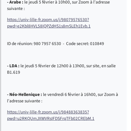
- Arabe :
le jeudi 5 février à 10h00, sur Zoom à l'adresse
suivante :
https://univ-lille-fr.zoom.us/j/98079576530?
pwd=e2Kbl8HVL58IQPZdHS1s8mSLEh1Evb.1
ID de réunion: 980 7957 6530 - Code secret: 010849
- LDA :
le jeudi 5 février de 12h00 à 13h00, sur site, en salle
B1.619
- Néo-Hellenique :
le vendredi 6 février à 16h00, sur Zoom à
l'adresse suivante :
https://univ-lille-fr.zoom.us/j/98488363835?
pwd=u2RKQUmJXWVRsIFDSFrqTFb02CREbM.1