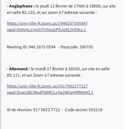
- Anglophone
:
le jeudi 12 février de 17h00 à 18h00, sur site
en salle B2.133, et sur zoom à l'adresse suivante :
https://univ-lille-fr.zoom.us/j/94620750594?
pwd=QohrhL1IjmhTIrXmz2P0JuXEJVSYea.1
Meeting ID: 946 2075 0594 - Passcode: 380705
- Allemand :
le mardi 17 février à 16h30, sur site en salle
B5.211, et sur Zoom à l'adresse suivante :
https://univ-lille-fr.zoom.us/j/91708227722?
pwd=DvwlJBCWqdFbNRCLc4a2WSgHRfNb4O.1
ID de réunion: 917 0822 7722 - Code secret: 955219