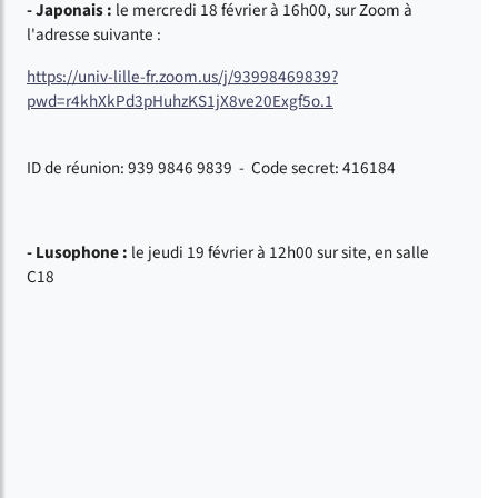
- Japonais :
le mercredi 18 février à 16h00, sur Zoom à
l'adresse suivante :
https://univ-lille-fr.zoom.us/j/93998469839?
pwd=r4khXkPd3pHuhzKS1jX8ve20Exgf5o.1
ID de réunion: 939 9846 9839 - Code secret: 416184
- Lusophone
:
le jeudi 19 février à 12h00 sur site, en salle
C18