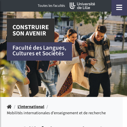
Accéder au menu principal
Accéder à la recherche
Accéder au pied de page
ermer menu
O
Toutes les facultés
CONSTRUIRE
SON AVENIR
Faculté des Langues,
Cultures et Sociétés
Accueil
/
L'international
/
Mobilités internationales d’enseignement et de recherche