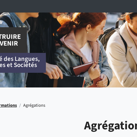
TRUIRE
VENIR
é des Langues,
es et Sociétés
rmations
/
Agrégations
Agrégatio