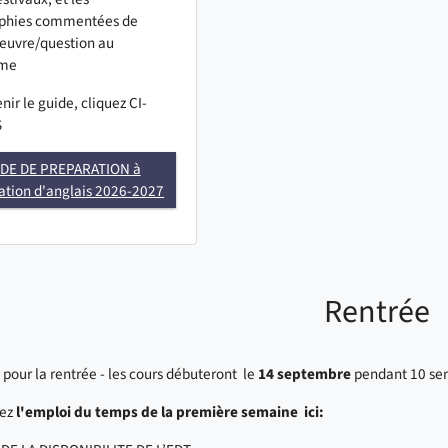
aphies commentées de
euvre/question au
mme
nir le guide, cliquez CI-
S
DE DE PREPARATION à
ation d'anglais 2026-2027
Rentrée
pour la rentrée - les cours débuteront le
14 septembre
pendant 10 sem
rez
l'emploi du temps de la première semaine ici: