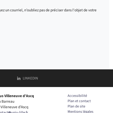
ez un courriel, n’oubliez pas de préciser dans l'objet de votre
ÉTÉS
TÉ DES LANGUES, CULTURES ET SOCIÉTÉS
COMPTE
DE FACULTÉ DES LANGUES, CULTURES ET SOCI
LINKEDIN
s Villeneuve d’Ascq
Accessibilité
Plan et contact
u Barreau
Plan de site
Villeneuve d’Ascq
Mentions légales
ontact
univ-lille
fr