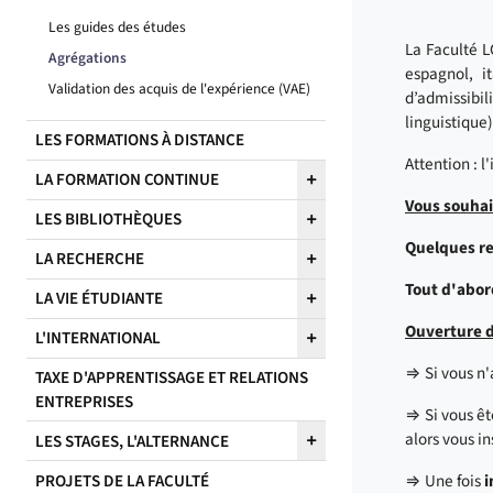
Les guides des études
La Faculté L
Agrégations
espagnol, i
Validation des acquis de l'expérience (VAE)
d’admissibil
linguistique)
LES FORMATIONS À DISTANCE
Attention : l
LA FORMATION CONTINUE
Vous souhai
LES BIBLIOTHÈQUES
Quelques r
LA RECHERCHE
Tout d'abor
LA VIE ÉTUDIANTE
Ou
verture d
L'INTERNATIONAL
⇒ Si vous n'
TAXE D'APPRENTISSAGE ET RELATIONS
ENTREPRISES
⇒ Si vous êt
alors vous in
LES STAGES, L'ALTERNANCE
PROJETS DE LA FACULTÉ
⇒ Une fois
i