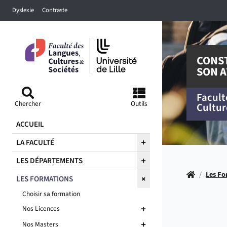
Accéder au menu principal
Accéder à la recherche
Accéder au pied de page
Dyslexie
Contraste
CONS
SON A
Facult
Chercher
Outils
Cultur
ACCUEIL
LA FACULTÉ
LES DÉPARTEMENTS
Accueil
/
Les Fo
LES FORMATIONS
Choisir sa formation
Nos Licences
Nos Masters