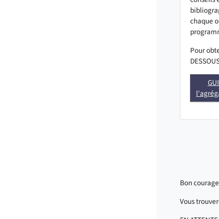
bibliogr
chaque o
progra
Pour obte
DESSOU
GUI
l'agrég
Bon courage 
Vous trouve