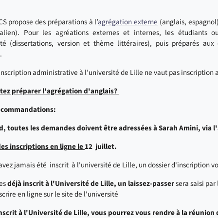
CS propose des préparations à l’
agrégation externe
(anglais, espagnol) 
talien). Pour les agréations externes et internes, les étudiants o
ité (dissertations, version et thème littéraires), puis préparés au
.
'inscription administrative à l’université de Lille ne vaut pas inscription
tez préparer l'agrégation d'anglais?
ecommandations:
d, toutes les demandes doivent être adressées à Sarah Amini, via 
es inscriptions en ligne le
12 juillet.
avez jamais été
inscrit à l'université de Lille, un dossier d'inscription
es
déjà inscrit à l'Université de Lille, un laissez-passer
sera saisi par
scrire en ligne sur le site de l'université
nscrit à l'Université de Lille, vous pourrez vous rendre à la réunio