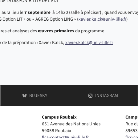
DE LA DISPONIBILITE DE L’EDT
n
aura lieu le
7 septembre
à 14h30 (salle à préciser) ; quand vous envoy
 Option LIT » ou « AGREG Option LING » (
xavier.kalck
univ-lille
fr
)
res et analyses des
œuvres primaires
du programme.
 de la préparation : Xavier Kalck,
xavier.kalck
univ-lille
fr
COMPTE
DE FACULTÉ DES LANGUES, CULTURES ET SOCI
COMPTE
DE FACUL
BLUESKY
INSTAGRAM
Campus Roubaix
Campu
651 Avenue des Nations Unies
Rue d
59058 Roubaix
59653 
flcs-contact
univ-lille
fr
flcs-c